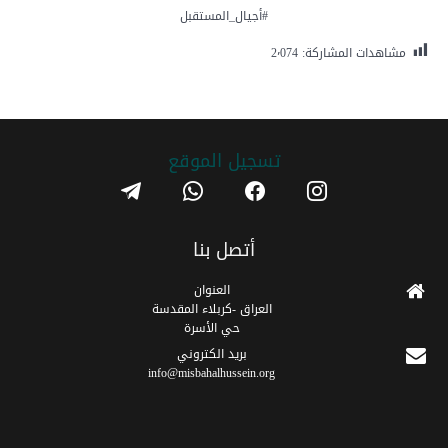
#أجيال_المستقبل
مشاهدات المشاركة:
2٬074
تسجیل الموقع
telegram
whatsapp
facebook
instagram
أتصل بنا
العنوان
العراق -كربلاء المقدسة
حي الأسرة
برید الکتروني
info@misbahalhussein.org