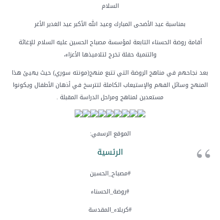
السلام
بمناسبة عيد الأضحى المبارك وعيد الله الأكبر عيد الغدير الأغر
أقامة روضة الحسناء التابعة لمؤسسة مصباح الحسين عليه السلام للإغاثة
والتنمية حفلة تخرج لتلاميذها الأعزاء،
بعد نجاحهم في مناهج الروضة التي تتبع منهج(مونته سوري) حيث يهيئ هذا
المنهج وسائل الفهم والإستيعاب الكاملة لتترسخ في أذهان الأطفال ويكونوا
مستعدين لمناهج ومراحل الدراسة المقبلة .
الموقع الرسمي:
الرئسیة
#مصباح_الحسين
#روضة_الحسناء
#كربلاء_المقدسة