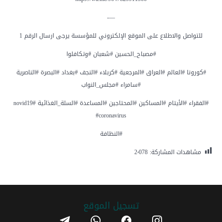
—-
للتواصل والاطلاع على الموقع الإلكتروني للمؤسسة يرجى ارسال الرقم 1
#مصباح_الحسين #شعبان #وتكافلوا
#كورونا #العالم #العراق #المرجعية #كربلاء #النجف #بغداد #البصرة #الناصرية
#سامراء #مجلس_النواب
#الفقراء #الأيتام #المساكين #المحتاجين #المساعدة #السلة_الغذائية #novid19
#coronavirus
#النظافة
مشاهدات المشاركة:
2٬078
تسجیل الموقع
telegram
whatsapp
facebook
instagram