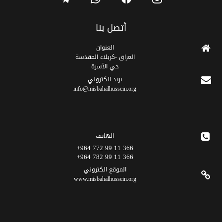
أتصل بنا
العنوان
العراق -كربلاء المقدسة
حي الأسرة
برید الکتروني
info@misbahalhussein.org
الهاتف
366 11 99 772 964+
366 11 99 782 964+
الموقع الکتروني
www.misbahalhussein.org