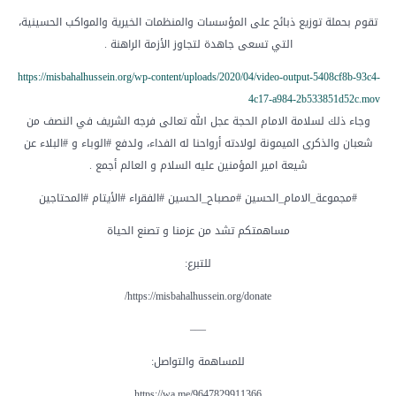
تقوم بحملة توزيع ذبائح على المؤسسات والمنظمات الخيرية والمواكب الحسينية،
التي تسعى جاهدة لتجاوز الأزمة الراهنة .
https://misbahalhussein.org/wp-content/uploads/2020/04/video-output-5408cf8b-93c4-
4c17-a984-2b533851d52c.mov
وجاء ذلك لسلامة الامام الحجة عجل الله تعالى فرجه الشريف في النصف من
شعبان والذكرى الميمونة لولادته أرواحنا له الفداء، ولدفع #الوباء و #البلاء عن
شيعة امير المؤمنين عليه السلام و العالم أجمع .
#مجموعة_الامام_الحسين #مصباح_الحسين #الفقراء ‎#الأيتام #المحتاجين
مساهمتكم تشد من عزمنا و تصنع الحياة
للتبرع:
—–
للمساهمة والتواصل:
https://wa.me/9647829911366