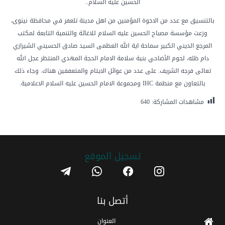
الحسين عليه السلام..
بالتنسيق مع عدد من الاخوة المؤمنين من اهل مدينة تلعفر في محافظة نينوى،
وزعت مؤسسة مصباح الحسين عليه السلام للاغاثة والتنمية التابعة لمكتب
المرجع الديني الكبير سماحة اية الله العظمى السيد صادق الحسيني الشيرازي
دام ظله، لحوم الأضاحي بنية سلامة الامام الحجة المهدي المنتظر عجل الله
تعالى فرجه الشريف. على عدد من عوائل الايتام والمتعففين هناك. وجاء ذلك
بالتعاون مع منظمة IHC ومجموعة الامام الحسين عليه السلام الاعلامية.
مشاهدات المشاركة:
640
تسجیل الموقع
telegram
whatsapp
facebook
instagram
أتصل بنا
العنوان