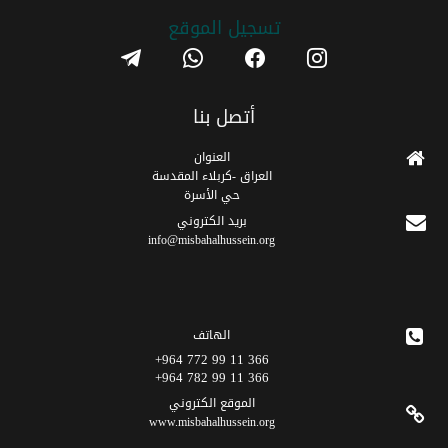
تسجیل الموقع
telegram
whatsapp
facebook
instagram
أتصل بنا
العنوان
العراق -كربلاء المقدسة
حي الأسرة
برید الکتروني
info@misbahalhussein.org
الهاتف
366 11 99 772 964+
366 11 99 782 964+
الموقع الکتروني
www.misbahalhussein.org