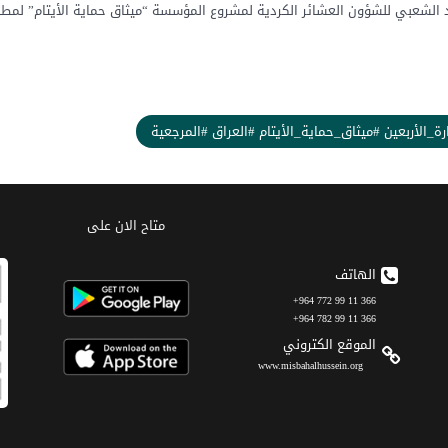
شعبي للشؤون العشائر الكردية لمشروع المؤسسة “ميثاق حماية الأيتام” لمطالب
_الأربعين #ميثاق_حماية_الأيتام #العراق #المرجعية
متاح الان على
الهاتف
366 11 99 772 964+
366 11 99 782 964+
الموقع الکتروني
www.misbahalhussein.org