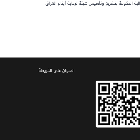
ة الحكومة بتشريع وتأسيس هيئة لرعاية أيتام العراق
العنوان علی الخریطة