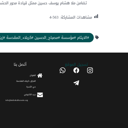
تضامن ملا هشام يوسف حسين ممثل قيادة محور الحشد ال
مشاهدات المشاركة:
4٬563
#الايتام #مؤسسة #مصباح_الحسين #كربلاء_المقدسة #زيارة
تسجیل الموقع
أتصل بنا
whatsapp
facebook
instagram
العنوان
telegram
العراق -كربلاء المقدسة
حي الأسرة
برید الکتروني
info@misbahalhussein.org