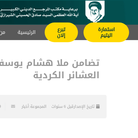
استمارة
تبرع
الرئيسیة
من 
اليتيم
إلان
تضامن ملا هشام يوسف
العشائر الكردية
تاريخ الإصدار
قبل 6 سنوات
المجموعة:
أخبار