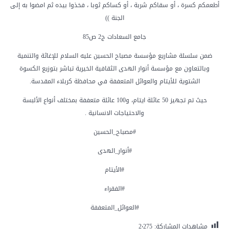
أطعمكم كسرة ، أو سقاكم شربة ، أو كساكم ثوبا ، فخذوا بيده ثم امضوا به إلى
الجنة ))
جامع السعادات ج2 ص85
ضمن سلسلة مشاريع مؤسسة مصباح الحسين عليه السلام للإغاثة والتنمية
وبالتعاون مع مؤسسة أنوار الهدى الثقافية الخيرية تباشر بتوزيع الكسوة
الشتوية للأيتام والعوائل المتعففة في محافظة كربلاء المقدسة.
حيث تم تجهيز 50 عائلة ايتام، و100 عائلة متعففة بمختلف أنواع الألبسة
والاحتياجات الانسانية .
#مصباح_الحسين
#أنوار_الهدى
#الأيتام
#الفقراء
#العوائل_المتعففة
مشاهدات المشاركة:
2٬275