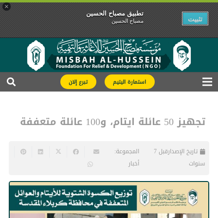
×
تطبیق مصباح الحسین
تثبیت
مصباح الحسین
استمارة اليتيم
تبرع إلان
تجهيز 50 عائلة ايتام، و100 عائلة متعففة
تاريخ الإصدار
قبل 7
المجموعة:
سنوات
أخبار