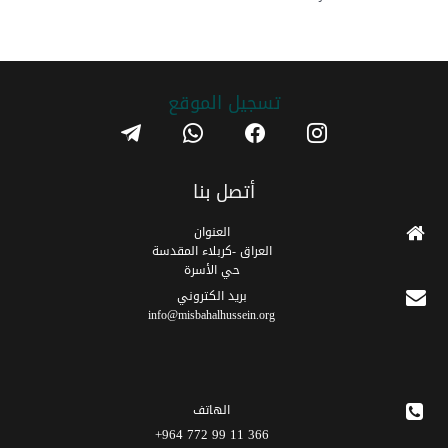
تسجیل الموقع
telegram
whatsapp
facebook
instagram
أتصل بنا
العنوان
العراق -كربلاء المقدسة
حي الأسرة
برید الکتروني
info@misbahalhussein.org
الهاتف
366 11 99 772 964+