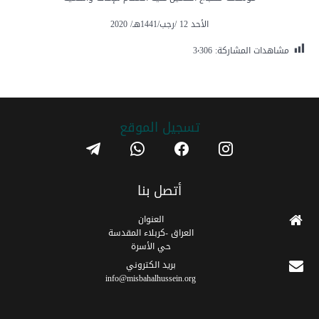
الأحد 12 /رجب/1441هـ/ 2020
مشاهدات المشاركة:
3٬306
تسجیل الموقع
telegram
whatsapp
facebook
instagram
أتصل بنا
العنوان
العراق -كربلاء المقدسة
حي الأسرة
برید الکتروني
info@misbahalhussein.org