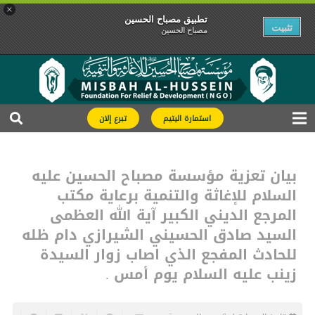
×
تطبیق مصباح الحسین
تثبیت
مصباح الحسین
استمارة اليتيم
تبرع إلان
بيان تعزية مؤسسة مصباح الحسين عليه
السلام للإغاثة والتنمية برعاية مكتب
المرجع الديني الكبير آية الله العظمى
السيد صادق الحسيني الشيرازي دام ظله
للحادث المفجع الذي اصاب زوار السيدة
زينب عليه السلام يوم أمس .