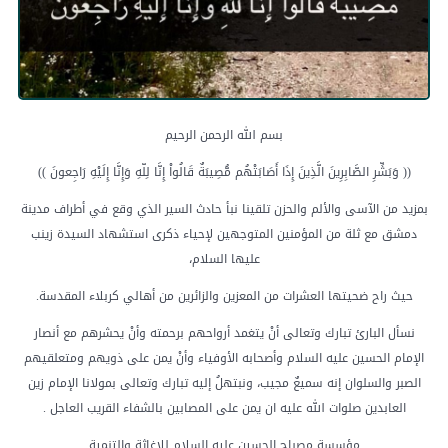
بسم الله الرحمن الرحيم
(( وَبَشِّرِ الصَّابِرِينَ الَّذِينَ إِذَا أَصَابَتْهُم مُّصِيبَةٌ قَالُواْ إِنَّا لِلّهِ وَإِنَّا إِلَيْهِ رَاجِعونَ ))
بمزيد من الآسى والألم والحزن تلقينا نبأ حادث السير الذي وقع في أطراف مدينة
دمشق مع ثلة من المؤمنين المتوجهين لإحياء ذكرى استشهاد السيدة زينب
عليها السلام،
حيث راح ضحيتها العشرات من المعزين والزائرين من أهالي كربلاء المقدسة.
نسأل البارئ تبارك وتعالى أنْ يتغمد أرواحهم برحمته وأنْ يحشرهم مع أنصار
الإمام الحسين عليه السلام وأصحابه الأوفياء وأنْ يمن على ذويهم ومتعلقيهم
الصبر والسلوان إنه سميعٌ مجيب، ونبتهلُ إليه تبارك وتعالى بمولانا الإمام زين
العابدين صلوات الله عليه ان يمن على المصابين بالشفاء القريب العاجل .
مؤسسة مصباح الحسين عليه السلام للإغاثة والتنمية