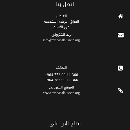
أتصل بنا
العنوان
العراق -كربلاء المقدسة
حي الأسرة
برید الکتروني
info@misbahalhussein.org
الهاتف
366 11 99 772 964+
366 11 99 782 964+
الموقع الکتروني
www.misbahalhussein.org
متاح الان على