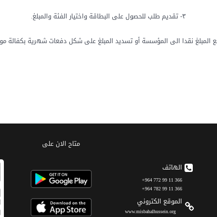
٣- تقديم طلب للحصول على البطاقة واختيار الفئة والمبلغ.
متاح الان على
الهاتف
366 11 99 772 964+
366 11 99 782 964+
الموقع الکتروني
www.misbahalhussein.org