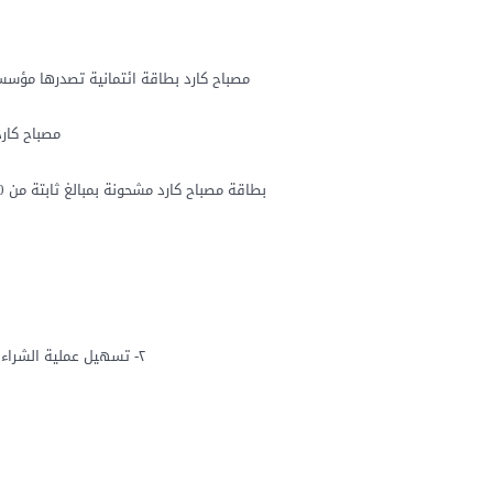
مصباح كارد بطاقة ائتمانية تصدرها مؤسس
مصباح كارد
بطاقة مصباح كارد مشحونة بمبالغ ثابتة من 50,000 الى 500,000 دينار عراقي؛ يتم دفعه نقدا للمؤسسة او بأقساط في 5 أشهر بدون أي فائدة على الرصيد المتوفر فيها.
٢- تسهيل عملية الشراء والتسوق لكل ما يحتاجه الفرد والعائلة لدى عدد كبير من الشركات ومراكز البيع في مدينة كربلاء المقدسة.