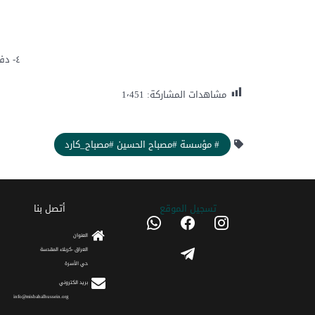
٤- دفع المبلغ نقدا الى المؤسسة أو تسديد المبلغ على شكل دفعات شهرية بكفالة موظف.
مشاهدات المشاركة:
1٬451
# مؤسسة #مصباح الحسين #مصباح_كارد
تسجیل الموقع
أتصل بنا
whatsapp
facebook
instagram
العنوان
telegram
العراق -كربلاء المقدسة
حي الأسرة
برید الکتروني
info@misbahalhussein.org