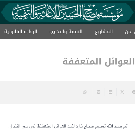
نحن
المشاریع
التنمیة والتدریب
الرعاية القانونية
ميثاق حماية الايتام
العوائل المتعففة
تم بحمد الله تسليم مصباح كارد لأحد العوائل المتعففة في حي النضال .