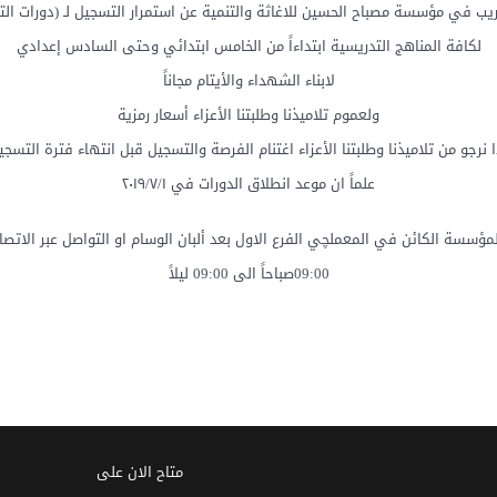
يب في مؤسسة مصباح الحسين للاغاثة والتنمية عن استمرار التسجيل لـ (دورات الت
لكافة المناهج التدريسية ابتداءاً من الخامس ابتدائي وحتى السادس إعدادي
لابناء الشهداء والأيتام مجاناً
ولعموم تلاميذنا وطلبتنا الأعزاء أسعار رمزية
ا نرجو من تلاميذنا وطلبتنا الأعزاء اغتنام الفرصة والتسجيل قبل انتهاء فترة التسجي
علماً ان موعد انطلاق الدورات في ٢٠١٩/٧/١
لمؤسسة الكائن في المعملچي الفرع الاول بعد ألبان الوسام او التواصل عبر الاتصال
09:00صباحاً الى 09:00 ليلاً
متاح الان على