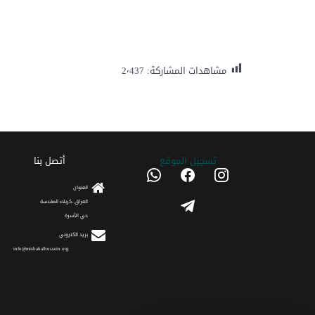
مشاهدات المشاركة:
2٬437
تسجیل الموقع
أتصل بنا
whatsapp
facebook
instagram
العنوان
telegram
العراق -كربلاء المقدسة
حي الأسرة
برید الکتروني
info@misbahalhussein.org