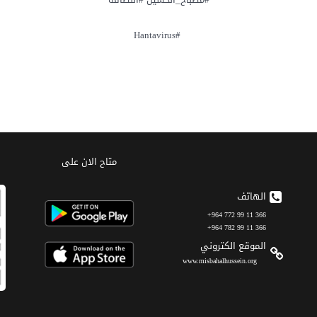
‏ #Hantavirus
متاح الان على
الهاتف
366 11 99 772 964+
366 11 99 782 964+
الموقع الکتروني
www.misbahalhussein.org