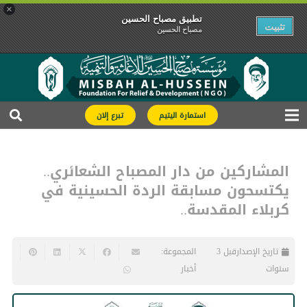
×
تطبیق مصباح الحسین
تثبیت
مصباح الحسین
استمارة اليتيم
تبرع إلان
المشاركين من دار المصباح الشعائري..
يكتسحون مسابقة الردة الحسينية في
كربلاء المقدسة..
تاريخ الإصدار
قبل 3
المجموعة:
سنوات
أخبار