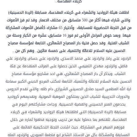
كربلاء
المقدسة
..
اطلقت
هيئة
الرواديد
والشعراء
في
كربلاء
المقدسة،
مسابقة
(الردة
الحسينية)
والتي
شارك
فيها
أكثر
من
500
متسابق
من
مختلف
الاعمار
.
وقد
تم
فرز
الأصوات
من
قبل
اللجنة
التحضيرية
للمسابقة،
وأختيار
65
مشارك
كأفضل
الأصوات
المشاركة
فيها
.
وبعد
خوض
المراحل
الأولى
تم
فوز
16
متسابق،
عشرة
من
الكبار
وستة
من
الشباب
الفتية
.
وقد
حصل
فتية
دار
المصباح
الشعائري،
التابعة
لمؤسسة
مصباح
الحسين
عليه
السلام
للاغاثة
والتنمية،
على
خمسة
فائزين
..
وهم
كل
من
..
الرادود علي رضا، والرادود علي محمد الاسدي، والرادود علي حسام، والرادود علي
فاضل، والرادود مهدي التميمي. الذين حصلوا على المراتب المتقدمة عن فئة
الشباب. ويذكر أن دار المصباح الشعائري، هي احد مشاريع مؤسسة مصباح
الحسين عليه السلام للاغاثة والتنمية، التابعة لمكتب المرجع الديني الكبير سماحة
اية الله العظمى السيد صادق الحسيني الشيرازي دام ظله. والتي تقدم الدروس
والدورات التدريبية للشباب الذين يمتلكون الموهبة الصوتية. وتقديمهم كرواديد
يخدمون المنبر الحسيني والقضية الحسينية. وجاءت مشاركتهم اليوم في
مسابقة (الردة الحسينية) التي اطلقتها هيئة الرواديد والشعراء في كربلاء
المقدسة، لثقتهم بما حصلوا عليه من تدريب وتوجيه قطفوا ثماره من خلال
فوزهم المبهر في المشاركة. حيث اشادت اللجنة التحكيمية القائمة على
المسابقة والمشكلة بكل من الاستاذ الشاعر ابو فاطمة العبودي، والرادود المله