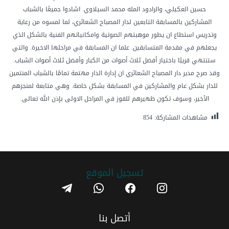
حسين العكيلي، والرادود المله محمد السيلاوي. اشادوا جميعًا بالشباب
المشاركين بالمسابقة التابعين لدار المصباح الشعائري، لما لمسوه من رعاية
وتدريس استطاع ان يطور موهبتهم الصوتية وامكانياتهم الفنية بالشكل الذي
يجعلهم في مقدمة المتسابقين. علما ان المسابقة في مراحلها الاخيرة. والتي
ستنتهي قريبًا باختيار أفضل ثلاث أصوات من الكبار وأفضل ثلاث أصوات الشباب.
وقد صرح مدير دار المصباح الشعائري ان إدارة الدار مهتمة تمامًا بالشباب المنتمين
للدار بشكل عام والمشاركين في المسابقة بشكل خاصة. وهي متابعة لمنجزهم
الأخير، وسوف تكون ظهيرهم للفوز في المراحل الاولى بإذن الله تعالى.
مشاهدات المشاركة:
854
تسجیل الموقع
telegram
whatsapp
facebook
instagram
أتصل بنا