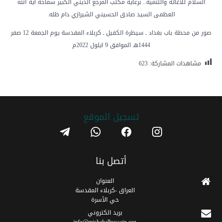
السلام للاغاثة والتنمية.. برعاية مكتب المرجع الديني الكبير سماحة اية الله
العظمى السيد صادق الحسيني الشيرازي دام ظله.
صور من محطة باب بغداد ـ سيطرة الكفيل ـ كربلاء المقدسة يوم الجمعة 12 صفر
1444هـ الموافق 9 ايلول 2022م
مشاهدات المشاركة:
623
تسجیل الموقع
telegram
whatsapp
facebook
instagram
أتصل بنا
العنوان
العراق -كربلاء المقدسة
حي الأسرة
برید الکتروني