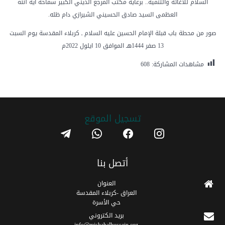
السلام للاغاثة والتنمية.. برعاية مكتب المرجع الديني الكبير سماحة اية الله
العظمى السيد صادق الحسيني الشيرازي دام ظله.
صور من محطة باب قبلة الإمام الحسين عليه السلام ـ كربلاء المقدسة يوم السبت
13 صفر 1444هـ الموافق 10 ايلول 2022م
مشاهدات المشاركة:
608
تسجیل الموقع
telegram
whatsapp
facebook
instagram
أتصل بنا
العنوان
العراق -كربلاء المقدسة
حي الأسرة
برید الکتروني