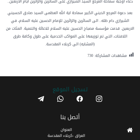
دعاء أوجبه سماحة المرجع السيد الشيرازي على السائرين والزائرين ايام الاربعين..
بعد دعوة المرجع الديني الكبير سماحة اية الله العظمى السيد صادق الحسيني
الشيرازي دام ظله.. الى السائرين والزائرين للإمام الحسين عليه السلام، في
الاربعين. قدمت مؤسسة مصباح الحسين عليه السلام للاغاثة والتنمية. المئات من
اللافتات، التي تم توزيعها على المواكب الخدمية على طول وكافة طرق
(المشايه) الى كربلاء المقدسة.
مشاهدات المشاركة:
730
تسجیل الموقع
telegram
whatsapp
facebook
instagram
أتصل بنا
العنوان
العراق -كربلاء المقدسة