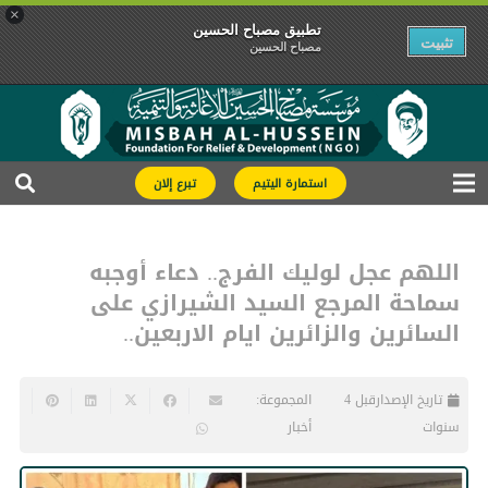
×
تطبیق مصباح الحسین
تثبیت
مصباح الحسین
استمارة اليتيم
تبرع إلان
اللهم عجل لوليك الفرج.. دعاء أوجبه
سماحة المرجع السيد الشيرازي على
السائرين والزائرين ايام الاربعين..
تاريخ الإصدار
قبل 4
المجموعة:
سنوات
أخبار