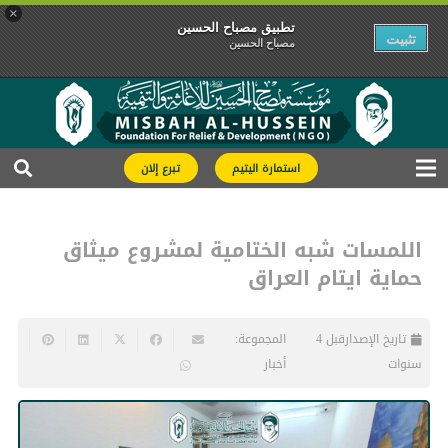
×
تطبیق مصباح الحسین
تثبیت
مصباح الحسین
استمارة اليتيم
تبرع إلان
اللمسات شبه الختامية لمشروع ميثاق
حماية ايتام العراق
تاريخ الإصدار
قبل 4
المجموعة:
سنوات
أخبار