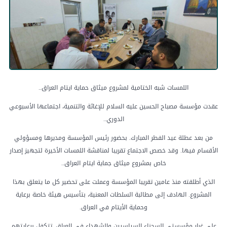
اللمسات شبه الختامية لمشروع ميثاق حماية ايتام العراق..
عقدت مؤسسة مصباح الحسين عليه السلام للإغاثة والتنمية، اجتماعها الأسبوعي
الدوري..
من بعد عطلة عيد الفطر المبارك. بحضور رئيس المؤسسة ومديرها ومسؤولي
الأقسام فيها. وقد خصص الاجتماع تقريبا لمناقشة اللمسات الأخيرة لتجهيز إصدار
خاص بمشروع ميثاق جماية ايتام العراق..
الذي أطلقته منذ عامين تقريبا المؤسسة وعملت على تحضير كل ما يتعلق بهذا
المشروع. الهادف إلى مطالبة السلطات المعنية، بتأسيس هيئة خاصة برعاية
وحماية الأيتام في العراق.
على غرار مؤسستي السجناء السياسيين والشهداء في العراق. تتكفل برعايتهم