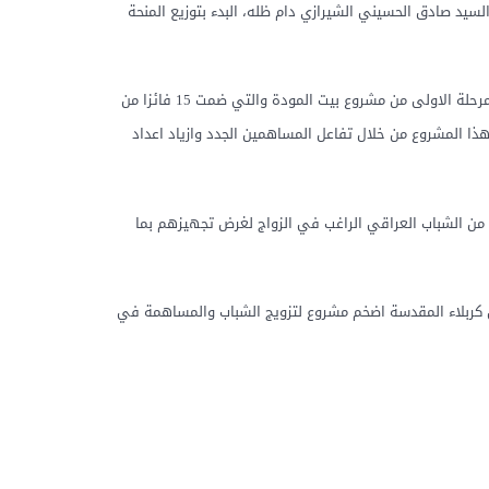
لسيد صادق الحسيني الشيرازي دام ظله، البدء بتوزيع المنحة
وقال مدير قسم الرعاية الاجتماعية في المؤسسة عبد الصاحب الكيشوان في حديث لشيعة ويفز، اليوم الثلاثاء، انه بعد ان باشرت المؤسسة بالمرحلة الاولى من مشروع بيت المودة والتي ضمت 15 فائزا من
ذا المشروع من خلال تفاعل المساهمين الجدد وازياد اعداد
ن من الشباب العراقي الراغب في الزواج لغرض تجهيزهم بما
في كربلاء المقدسة اضخم مشروع لتزويج الشباب والمساهمة في