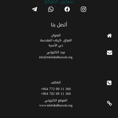
تسجیل الموقع
telegram
whatsapp
facebook
instagram
أتصل بنا
العنوان
العراق -كربلاء المقدسة
حي الأسرة
برید الکتروني
info@misbahalhussein.org
الهاتف
366 11 99 772 964+
366 11 99 782 964+
الموقع الکتروني
www.misbahalhussein.org