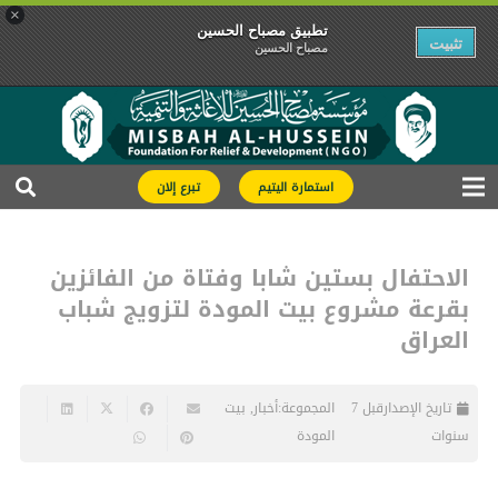
×
تطبیق مصباح الحسین
تثبیت
مصباح الحسین
استمارة اليتيم
تبرع إلان
الاحتفال بستين شابا وفتاة من الفائزين
بقرعة مشروع بيت المودة لتزويج شباب
العراق
تاريخ الإصدار
قبل 7
المجموعة:
أخبار
,
بيت
سنوات
المودة