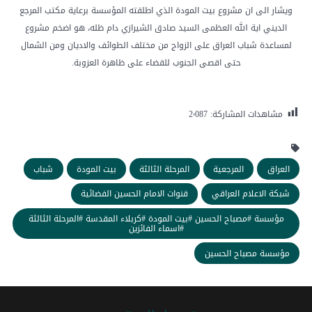
ويشار الى ان مشروع بيت المودة الذي اطلقته المؤسسة برعاية مكتب المرجع
الديني اية الله العظمى السيد صادق الشيرازي دام ظله، هو اضخم مشروع
لمساعدة شباب العراق على الزواج من مختلف الطوائف والاديان ومن الشمال
حتى اقصى الجنوب للقضاء على ظاهرة العزوبة.
مشاهدات المشاركة:
2٬087
العراق
المرجعية
المرحلة الثالثة
بيت المودة
شباب
شبكة الاعلام العراقي
قنوات الامام الحسين الفضائیة
مؤسسة #مصباح الحسين #بيت المودة #كربلاء المقدسة #المرحلة الثالثة
#اسماء الفائزين
مؤسسة مصباح الحسين