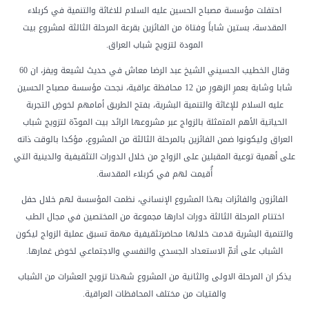
احتفلت مؤسسة مصباح الحسين عليه السلام للاغاثة والتنمية في كربلاء
المقدسة، بستين شاباً وفتاة من الفائزين بقرعة المرحلة الثالثة لمشروع بيت
المودة لتزويج شباب العراق.
وقال الخطيب الحسيني الشيخ عبد الرضا معاش في حديث لشيعة ويفز، ان 60
شابا وشابة بعمرِ الزهورِ من 12 محافظة عراقية، نجحت مؤسسة مصباح الحسين
عليه السلام للإغاثة والتنمية البشرية، بفتح الطريق أمامهم لخوضِ التجربة
الحياتية الأهم المتمثلة بالزواج عبر مشروعها الرائد بيت المودّة لتزويج شباب
العراق وليكونوا ضمن الفائزين بالمرحلة الثالثة من المشروع، مؤكدا بالوقت ذاته
على أهمية توعية المقبلين على الزواج من خلال الدورات التثقيفية والدينية التي
أُقيمت لهم في كربلاء المقدسة.
الفائزون والفائزات بهذا المشروع الإنساني، نظمت المؤسسة لهم خلال حفل
اختتام المرحلة الثالثة دورات ادارها مجموعة من المختصين في مجال الطب
والتنمية البشرية قدمت خلالها محاضرتثقيفية مهمة تسبق عملية الزواج ليكون
الشباب على أتمّ الاستعداد الجسدي والنفسي والاجتماعي لخوض غمارها.
يذكر ان المرحلة الاولى والثانية من المشروع شهدتا تزويج العشرات من الشباب
والفتيات من مختلف المحافظات العراقية.