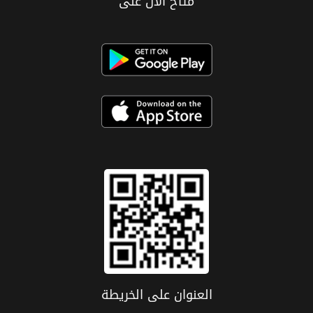
متاح الان على
العنوان علی الخریطة