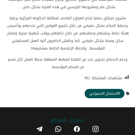
بشكل عام ومشروعها الرئيسي في هذه الفترة بشكل خاص ..
مشروع (ميثاق حماية ايتام العراق) الهادف لمطالبة الحكومة المركزية برعاية
وحماية الايتام بشكل حقيقي من خلال تشريع القوانين التي تخدمهم وتأسيس
هيئة خاصة برعايتهم وحمايتهم، من خلال تكفلهم برواتب شهرية مجزية وضمان
سكن وصحة بشكل حقيقي. كما وناقش الحاضرون آلية العمل المستقبلي
للمؤسسة.. والخطة الإعلامية الخاصة بمشاريعها.
وختم الاجتماع بتدوين عدد من النقاط المهمة المتعلقة بخطة العمل لكل قسم
من اقسام المؤسسة.
مشاهدات المشاركة:
962
#الاجتماع_الاسبوعي
تسجیل الموقع
telegram
whatsapp
facebook
instagram