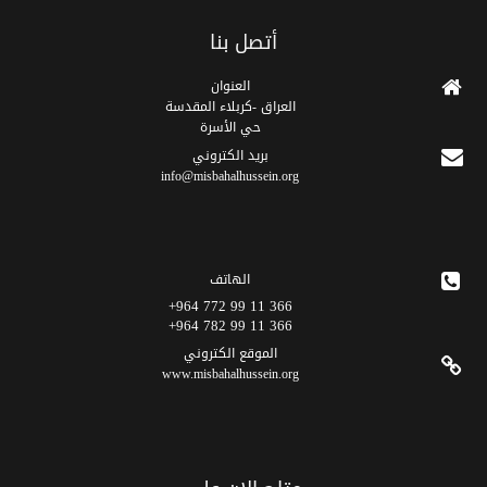
أتصل بنا
العنوان
العراق -كربلاء المقدسة
حي الأسرة
برید الکتروني
info@misbahalhussein.org
الهاتف
366 11 99 772 964+
366 11 99 782 964+
الموقع الکتروني
www.misbahalhussein.org