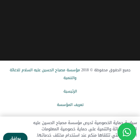
جميع الحقوق محفوظة © 2018
مؤسسة مصباح الحسین علیه السلام للاغاثة
والتنمیة
الرئيسیة
تعریف المؤسسة
الاخبار
سياسة حماية الخصوصية تحرص مؤسسة مصباح الحسين عليه
السلام للإغاثة والتنمية على حماية خصوصية المعلومات
تبرع الآن
الشخصية التي تتلقاها منكم عند استخدام مختلف خدماتها.
يوافق