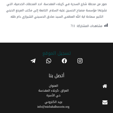
صور من محطة شارع السدرة في كربلاء المقدسة. احد المحطات الخدمية، التي
نشرتها مؤسسة مصباح الحسين عليه السلام. التابعة إلى مكتب المرجع الديني
الكبير سماحة اية الله العظمى السيد صادق الحسيني الشيرازي دام ظله.
مشاهدات المشاركة:
711
تسجیل الموقع
telegram
whatsapp
facebook
instagram
أتصل بنا
العنوان
العراق -كربلاء المقدسة
حي الأسرة
برید الکتروني
info@misbahalhussein.org