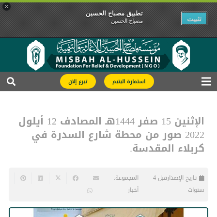
×
تطبیق مصباح الحسین
تثبیت
مصباح الحسین
استمارة اليتيم
تبرع إلان
الإثنين 15 صفر 1444هـ المصادف 12 أيلول
2022 صور من محطة شارع السدرة في
كربلاء المقدسة.
تاريخ الإصدار
قبل 4
المجموعة:
سنوات
أخبار