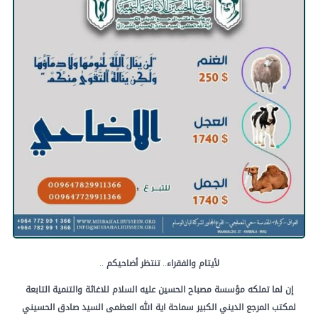
لأيتام
والفقراء
..
تنتظر
أضاحيكم
..
إن
لما
تملكه
مؤسسة
مصباح
الحسين
عليه
السلام
للاغاثة
والتنمية
التابعة
لمكتب
المرجع
الديني
الكبير
سماحة
اية
الله
العظمى
السيد
صادق
الحسيني