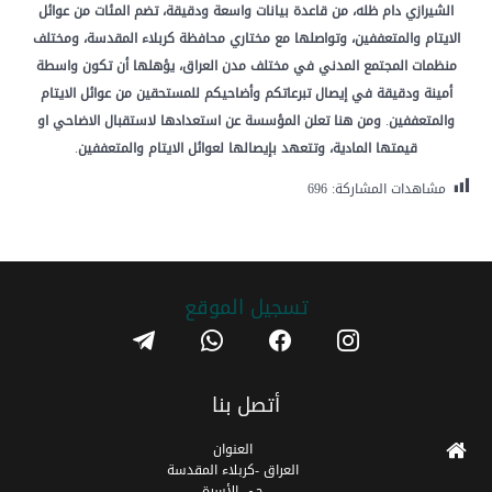
الشيرازي
دام
ظله،
من
قاعدة
بيانات
واسعة
ودقيقة،
تضم
المئات
من
عوائل
الايتام
والمتعففين،
وتواصلها
مع
مختاري
محافظة
كربلاء
المقدسة،
ومختلف
منظمات
المجتمع
المدني
في
مختلف
مدن
العراق،
يؤهلها
أن
تكون
واسطة
أمينة
ودقيقة
في
إيصال
تبرعاتكم
وأضاحيكم
للمستحقين
من
عوائل
الايتام
والمتعففين
.
ومن
هنا
تعلن
المؤسسة
عن
استعدادها
لاستقبال
الاضاحي
او
قيمتها
المادية،
وتتعهد
بإيصالها
لعوائل
الايتام
والمتعففين
.
مشاهدات المشاركة:
696
تسجیل الموقع
telegram
whatsapp
facebook
instagram
أتصل بنا
العنوان
العراق -كربلاء المقدسة
حي الأسرة