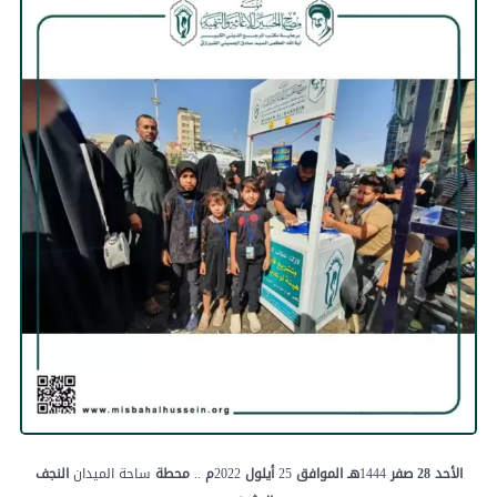
الأحد 28 صفر
1444
هـ
الموافق
25
أيلول
2022
م
..
محطة
ساحة الميدان
النجف