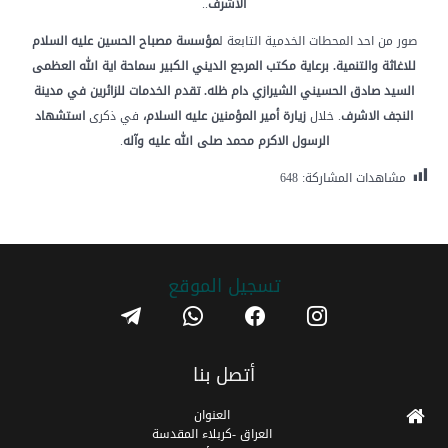
الاشرف
..
صور من احد المحطات الخدمية التابعة ل
مؤسسة
مصباح
الحسين
عليه
السلام
للاغاثة
والتنمية. برعاية
مكتب
المرجع
الديني
الكبير
سماحة
اية
الله
العظمى
السيد
صادق
الحسيني
الشيرازي
دام
ظله. تقدم
الخدمات
للزائرين
في
مدينة
النجف
الاشرف
. خلال
زيارة
أمير
المؤمنين
عليه
السلام،
في ذكرى
استشهاد
الرسول
الاكرم
محمد
صلى
الله
عليه
وآله
.
مشاهدات المشاركة:
648
تسجیل الموقع
telegram
whatsapp
facebook
instagram
أتصل بنا
العنوان
العراق -كربلاء المقدسة