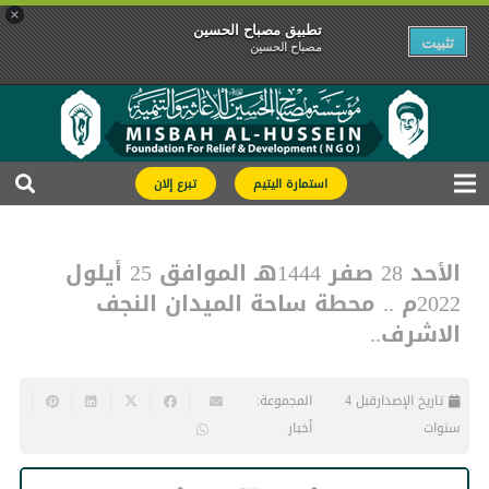
×
تطبیق مصباح الحسین
تثبیت
مصباح الحسین
استمارة اليتيم
تبرع إلان
الأحد 28 صفر 1444هـ الموافق 25 أيلول
2022م .. محطة ساحة الميدان النجف
الاشرف..
تاريخ الإصدار
قبل 4
المجموعة:
سنوات
أخبار