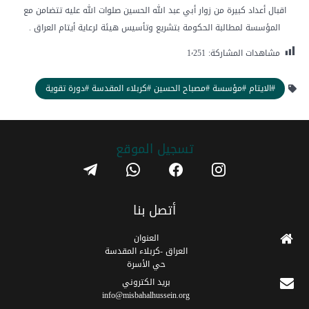
اقبال أعداد كبيرة من زوار أبي عبد الله الحسين صلوات الله عليه تتضامن مع
المؤسسة لمطالبة الحكومة بتشريع وتأسيس هيئة لرعاية أيتام العراق .
مشاهدات المشاركة:
1٬251
#الايتام #مؤسسة #مصباح الحسين #كربلاء المقدسة #دورة تقوية
تسجیل الموقع
telegram
whatsapp
facebook
instagram
أتصل بنا
العنوان
العراق -كربلاء المقدسة
حي الأسرة
برید الکتروني
info@misbahalhussein.org