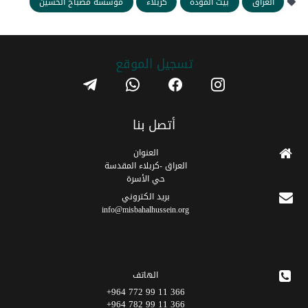
العراق
بيت المودة
كربلاء
مؤسسة مصباح الحسين
تسجیل الموقع
telegram
whatsapp
facebook
instagram
أتصل بنا
العنوان
العراق -كربلاء المقدسة
حي الأسرة
برید الکتروني
info@misbahalhussein.org
الهاتف
366 11 99 772 964+
366 11 99 782 964+