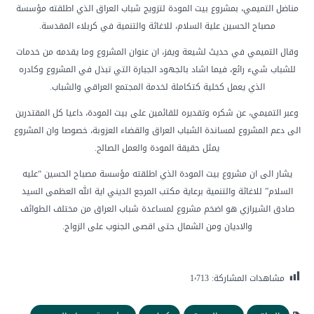
مناضل التميمي، بمشروع بيت المودة لتزويج شباب العراق الذي اطلقته مؤسسة
مصباح الحسين علية السلام، للاغاثة والتنمية في كربلاء المقدسة.
وقال التميمي في حديث لشيعة ويفز، ان عنوان المشروع وما يقدمه من خدمات
للشباب شيء رائع، فيما اشاد بالجهود الجبارة التي تبذل في المشروع وكادره
الذي يعمل كخلية كتكاملة لخدمة المجتمع العراقي والشباب.
وعبر التميمي، عن شكره وتقديره للقائمين على بيت المودة، داعيا كل المقتدرين
الى دعم المشروع لمساندة الشباب العراق والقضاء العزوبة، خصوصا وان المشروع
يمثل حقيقة المودة والعمل الصالح.
يشار الى ان مشروع بيت المودة الذي اطلقته مؤسسة مصباح الحسين “عليه
السلام” للاغاثة والتنمية برعاية مكتب المرجع الديني اية الله العظمى السيد
صادق الشيرازي هو اضخم مشروع لمساعدة شباب العراق من مختلف الطوائف
والاديان ومن الشمال حتى اقصى الجنوب على الزواج.
مشاهدات المشاركة:
1٬713