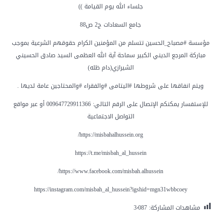
جلساء الله يوم القيامة ))
جامع السعادات ج2 ص88
مؤسسة #مصباح_الحسين تتسلم من المؤمنين الكرام حقوقهم الشرعية بموجب
مباركة المرجع الديني الكبير سماحة آية الله العظمى السيد صادق الحسيني
الشيرازي(دام ظله)
ويتم انفاقها على شروطها #اليتامى #والفقراء #والمحتاجين عامة لديها .
للإستفسار يمكنكم الإتصال على الرقم التالي: 009647729911366 أو عبر مواقع
التواصل الاجتماعية
مشاهدات المشاركة:
3٬087