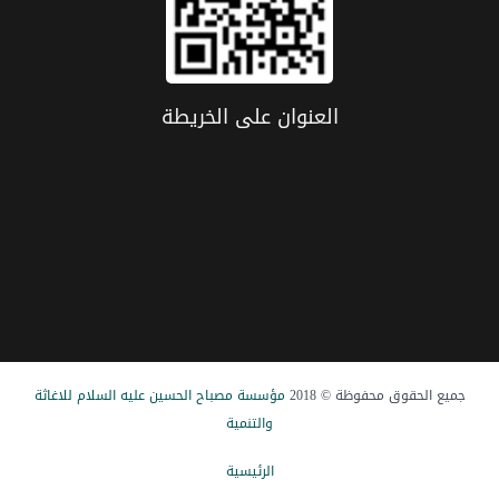
العنوان علی الخریطة
جميع الحقوق محفوظة © 2018
مؤسسة مصباح الحسین علیه السلام للاغاثة
والتنمیة
الرئيسیة