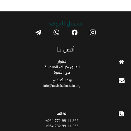
تسجیل الموقع
telegram
whatsapp
facebook
instagram
أتصل بنا
العنوان
العراق -كربلاء المقدسة
حي الأسرة
برید الکتروني
info@misbahalhussein.org
الهاتف
366 11 99 772 964+
366 11 99 782 964+