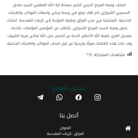
لافتات وصية المرجع الديني الكبير سماحة اية الله العظمى السيد صادق
الحسيني الشيرازي دام ظله، ترفع في وسط وعلى واجهات المواكب والهيئات
الخدمية. المنتشرة في مدن العراق وطرقه المؤدية إلى كربلاء المقدسة. لافتات
تحمل وصية السيد المرجع الشيرازي، بالطلب من المؤمنين المؤمنات، بالدعاء
بتعجيل الفرج، لبقية الله الأعظم، الحجة بن الحسن عجل الله تعالى فرجه الشريف.
وقد نالت هذه اللافتات قبولًا وترحيبًا من قبل اصحاب المواكب والهيئات الخدمية.
مشاهدات المشاركة:
776
تسجیل الموقع
telegram
whatsapp
facebook
instagram
أتصل بنا
العنوان
العراق -كربلاء المقدسة