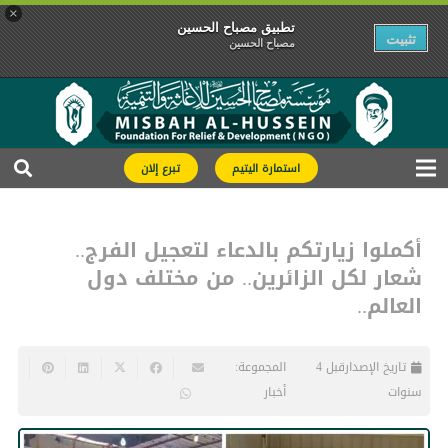
×
تطبیق مصباح الحسین
تثبیت
مصباح الحسین
استمارة اليتيم
تبرع إلان
أكملوا زيارتكم بالدعاء لتعجيل الفرج..
شعار لكل الزائرين.. من مختلف دول
العالم..
تاريخ الإصدار
قبل 4
المجموعة:
سنوات
أخبار