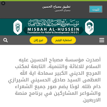
×
تطبیق مصباح الحسین
تثبیت
مصباح الحسین
استمارة اليتيم
تبرع إلان
أصدرت مؤسسة مصباح الحسين عليه
السلام للاغاثة والتنمية، التابعة لمكتب
المرجع الديني الكبير سماحة اية الله
العظمى السيد صادق الحسيني الشيرازي
دام ظله. لوحًا يضم صور جميع الشعراء
والشواعر المشاركين في برنامج منصة
الاربعين.