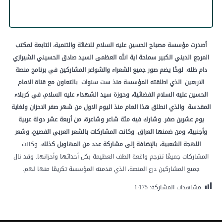
أصدرت
مؤسسة
مصباح
الحسين
عليه
السلام
للاغاثة
والتنمية،
التابعة
لمكتب
المرجع
الديني
الكبير
سماحة
اية
الله
العظمى
السيد
صادق
الحسيني
الشيرازي
دام
ظله
.
لوحًا
يضم
صور
جميع
الشعراء
والشواعر
المشاركين
في
برنامج
منصة
الاربعين
.
الذي
اطلقته
المؤسسة
منذ
ست
سنوات
.
بالتعاون
مع
قناة
الامام
الحسين
عليه
السلام
الفضائية،
وحوزة
سيد
الشهداء
عليه
السلام،
في
كربلاء
المقدسة
.
والذي
انطلق
هذا
العام
منذ
اليوم
الاول
من
شهر
صفر
الاحزان
ولغاية
يوم
عشرين
صفر
.
وشارك
فيه
مئة
شاعر
وشاعرة،
من
أربعة
عشر
دولة
عربية
وأجنبية،
ومن
ضمنها
العراق
.
وكانت
المشاركات
بالشعر
العربي
الفصيح،
وشعر
اللهجة
الشعبية،
بالإضافة
إلى
مشاركة
عدد
من
المهاويل
كذلك
. وكانت
المشاركات جميعًا تترجم واقعة الطف العظيمة بكل أحداثها وأحزانها. وقد نال
جميع المشاركين درع المنصة، الذي قدمته المؤسسة تكريمًا منها لهم.
مشاهدات المشاركة:
1٬175