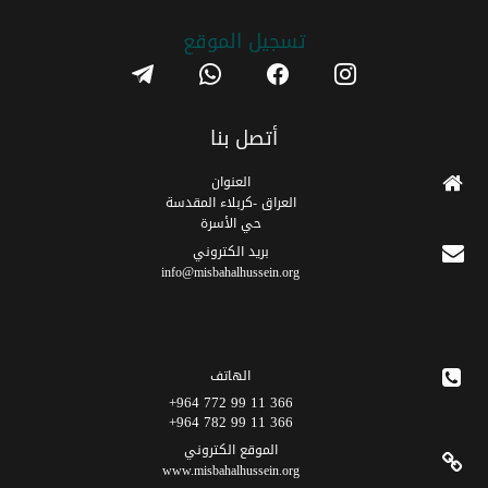
تسجیل الموقع
telegram
whatsapp
facebook
instagram
أتصل بنا
العنوان
العراق -كربلاء المقدسة
حي الأسرة
برید الکتروني
info@misbahalhussein.org
الهاتف
366 11 99 772 964+
366 11 99 782 964+
الموقع الکتروني
www.misbahalhussein.org